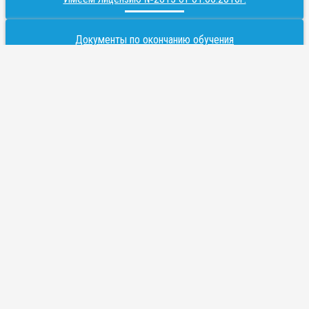
Документы по окончанию обучения
Низкие цены = высокое качество услуг!
Дистанционное обучение
Гарантированная анонимность
Горизонтальное меню
Главная
Обучение
Охрана труда
Пожарная безопасность
Работы на высоте
Промышленный альпинизм